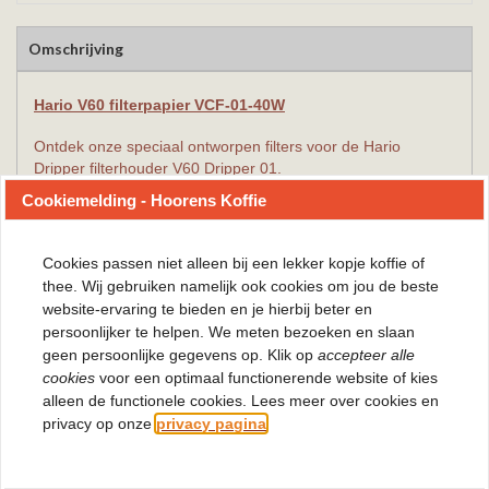
Omschrijving
Hario V60 filterpapier VCF-01-40W
Ontdek onze speciaal ontworpen filters voor de Hario
Dripper filterhouder V60 Dripper 01.
Het Hario V60 filtersysteem leidt een revolutie in het zetten
Cookiemelding - Hoorens Koffie
van filterkoffie. Met een unieke spiraalvorm aan de
binnenkant en een royale opening onderaan, garandeert het
Hario filter een prachtige en volle extractie van je koffie.
Cookies passen niet alleen bij een lekker kopje koffie of
Deze Hario filters hebben een andere dichtheid dan de
thee. Wij gebruiken namelijk ook cookies om jou de beste
Europese filters, waardoor ze een consistentere doorlooptijd
website-ervaring te bieden en je hierbij beter en
hebben met minder verstoppingen.
persoonlijker te helpen. We meten bezoeken en slaan
Perfect voor liefhebbers van ambachtelijke koffie.
geen persoonlijke gegevens op. Klik op
accepteer alle
cookies
voor een optimaal functionerende website of kies
Kenmerken Hario V60 papierfilters VCF-01-40W
alleen de functionele cookies. Lees meer over cookies en
Kleur: wit
privacy op onze
privacy pagina
.
Maat 01 (geschikt voor 1 tot 2 kopjes)
Japanse variant
Geschikt voor de Hario V60 zetmethode - Dripper 1