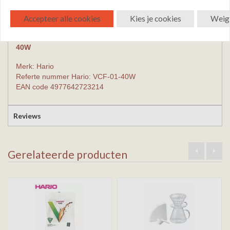
Verpakkingsinhoud: 40 filters in 1 doosje
Accepteer alle cookies
Kies je cookies
Weige
Fabrieksspecificaties Hario V60 papierfilters VCF-01-
40W
Merk: Hario
Referte nummer Hario: VCF-01-40W
EAN code
4977642723214
Reviews
Gerelateerde producten